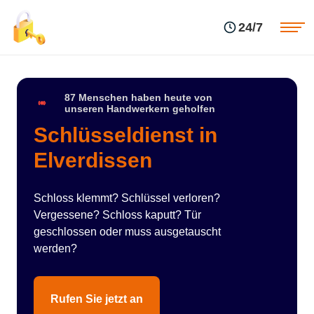
Einsatzgebiete
Preise
24/7
Über uns
Blog
Kontakte
Impressum
87 Menschen haben heute von
unseren Handwerkern geholfen
Schlüsseldienst in
Elverdissen
Schloss klemmt? Schlüssel verloren?
Vergessene? Schloss kaputt? Tür
geschlossen oder muss ausgetauscht
werden?
Rufen Sie jetzt an