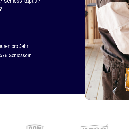
? Schloss kaputt?
?
uren pro Jahr
578 Schlossern