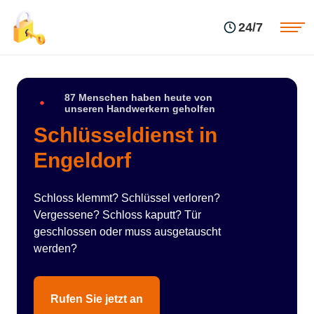
Einsatzgebiete
Preise
24/7
Über uns
Blog
Kontakte
Impressum
87 Menschen haben heute von
unseren Handwerkern geholfen
Schlüsseldienst in
Engeldorf
Schloss klemmt? Schlüssel verloren?
Vergessene? Schloss kaputt? Tür
geschlossen oder muss ausgetauscht
werden?
Rufen Sie jetzt an