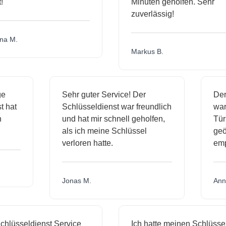
Minuten geholfen. Sehr
zuverlässig!
a M.
Markus B.
sige
Sehr guter Service! Der
D
nst hat
Schlüsseldienst war freundlich
w
ich
und hat mir schnell geholfen,
T
als ich meine Schlüssel
g
verloren hatte.
e
Jonas M.
A
hlüsseldienst Service
Ich hatte meinen Schlüssel