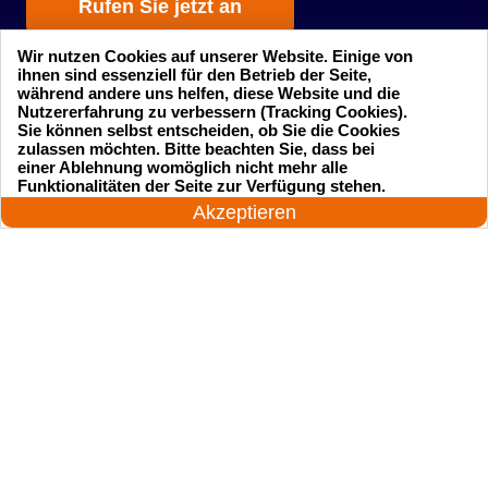
Rufen Sie jetzt an
Wir nutzen Cookies auf unserer Website. Einige von
ihnen sind essenziell für den Betrieb der Seite,
während andere uns helfen, diese Website und die
Nutzererfahrung zu verbessern (Tracking Cookies).
Sie können selbst entscheiden, ob Sie die Cookies
zulassen möchten. Bitte beachten Sie, dass bei
einer Ablehnung womöglich nicht mehr alle
Startseite
Einsatzgebiete
24 Stunden am Tag
Funktionalitäten der Seite zur Verfügung stehen.
Jetzt anrufen!
Akzeptieren
Preise
Kontakte
Impressum
Sitemap