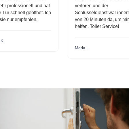
r professionell und hat
verloren und der
ür schnell geöffnet. Ich
Schlüsseldienst war innerha
e nur empfehlen.
von 20 Minuten da, um mir 
helfen. Toller Service!
.
Maria L.