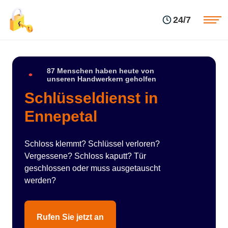
Einsatzgebiete
Preise
24/7
Über uns
Blog
Kontakte
Impressum
87 Menschen haben heute von
unseren Handwerkern geholfen
Schlüsseldienst in
Ennepetal
Schloss klemmt? Schlüssel verloren?
Vergessene? Schloss kaputt? Tür
geschlossen oder muss ausgetauscht
werden?
Rufen Sie jetzt an