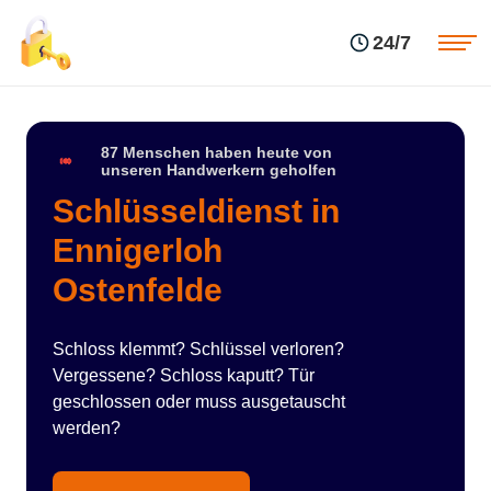
Einsatzgebiete
Preise
24/7
Über uns
Blog
Kontakte
Impressum
87 Menschen haben heute von
unseren Handwerkern geholfen
Schlüsseldienst in
Ennigerloh
Ostenfelde
Schloss klemmt? Schlüssel verloren?
Vergessene? Schloss kaputt? Tür
geschlossen oder muss ausgetauscht
werden?