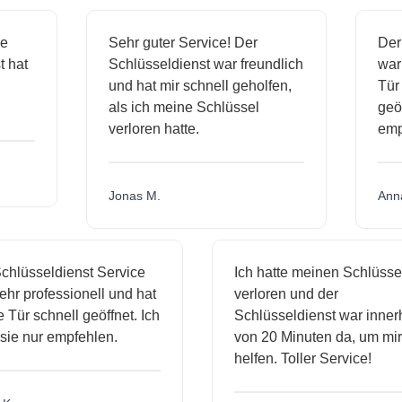
ige
Sehr guter Service! Der
De
st hat
Schlüsseldienst war freundlich
wa
ch
und hat mir schnell geholfen,
Tü
als ich meine Schlüssel
ge
verloren hatte.
em
Jonas M.
An
hlüsseldienst Service
Ich hatte meinen Schlüssel
hr professionell und hat
verloren und der
Tür schnell geöffnet. Ich
Schlüsseldienst war innerh
ie nur empfehlen.
von 20 Minuten da, um mir 
helfen. Toller Service!