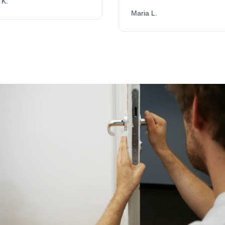
K.
Maria L.