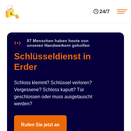
Einsatzgebiete
Preise
24/7
Über uns
Blog
Kontakte
Impressum
87 Menschen haben heute von
unseren Handwerkern geholfen
Schlüsseldienst in
Erder
Schloss klemmt? Schlüssel verloren?
Vergessene? Schloss kaputt? Tür
geschlossen oder muss ausgetauscht
werden?
Rufen Sie jetzt an