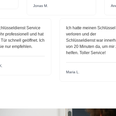
Jonas M.
A
lüsseldienst Service
Ich hatte meinen Schlüssel
r professionell und hat
verloren und der
ür schnell geöffnet. Ich
Schlüsseldienst war innerha
e nur empfehlen.
von 20 Minuten da, um mir z
helfen. Toller Service!
.
Maria L.