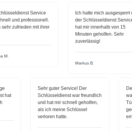
lüsseldienst Service
Ich hatte mich ausgesperrt 
nell und professionell.
der Schlüsseldienst Service
 sehr zufrieden mit ihrer
hat mir innerhalb von 15
Minuten geholfen. Sehr
zuverlässig!
 M.
Markus B.
sige
Sehr guter Service! Der
D
nst hat
Schlüsseldienst war freundlich
w
ich
und hat mir schnell geholfen,
T
als ich meine Schlüssel
g
verloren hatte.
e