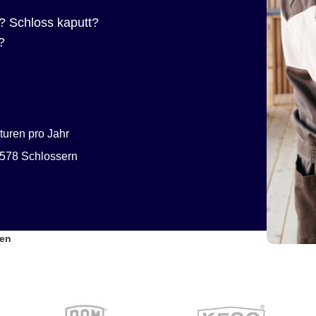
? Schloss kaputt?
?
uren pro Jahr
578 Schlossern
sen