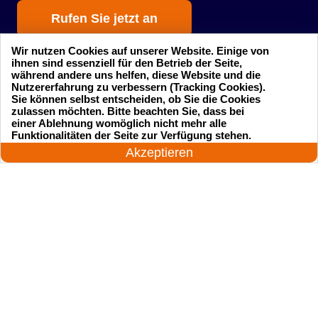
Rufen Sie jetzt an
Wir nutzen Cookies auf unserer Website. Einige von
ihnen sind essenziell für den Betrieb der Seite,
während andere uns helfen, diese Website und die
Nutzererfahrung zu verbessern (Tracking Cookies).
Sie können selbst entscheiden, ob Sie die Cookies
zulassen möchten. Bitte beachten Sie, dass bei
einer Ablehnung womöglich nicht mehr alle
Startseite
Einsatzgebiete
24 Stunden am Tag
Funktionalitäten der Seite zur Verfügung stehen.
Jetzt anrufen!
Akzeptieren
Preise
Kontakte
Impressum
Sitemap