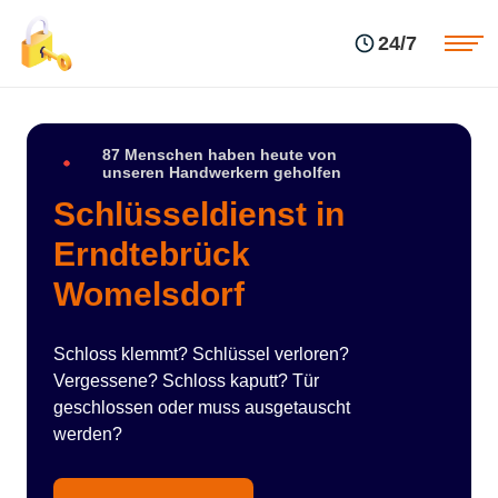
Einsatzgebiete
Preise
24/7
Über uns
Blog
Kontakte
Impressum
87 Menschen haben heute von
unseren Handwerkern geholfen
Schlüsseldienst in
Erndtebrück
Womelsdorf
Schloss klemmt? Schlüssel verloren?
Vergessene? Schloss kaputt? Tür
geschlossen oder muss ausgetauscht
werden?