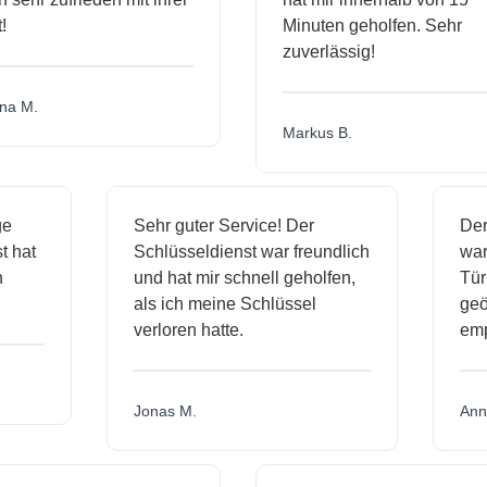
Minuten geholfen. Sehr
zuverlässig!
a M.
Markus B.
ige
Sehr guter Service! Der
De
st hat
Schlüsseldienst war freundlich
wa
ch
und hat mir schnell geholfen,
Tü
als ich meine Schlüssel
ge
verloren hatte.
em
Jonas M.
An