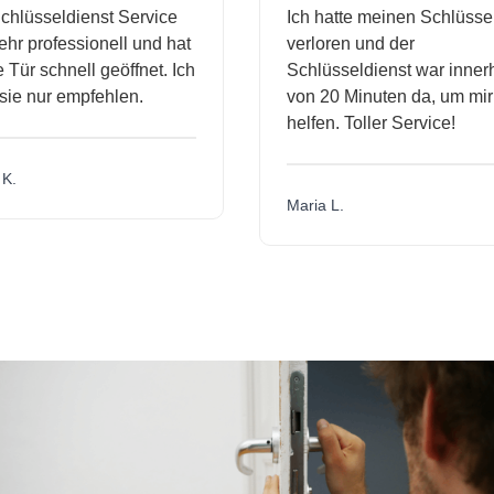
hlüsseldienst Service
Ich hatte meinen Schlüssel
hr professionell und hat
verloren und der
ür schnell geöffnet. Ich
Schlüsseldienst war innerh
ie nur empfehlen.
von 20 Minuten da, um mir 
helfen. Toller Service!
.
Maria L.