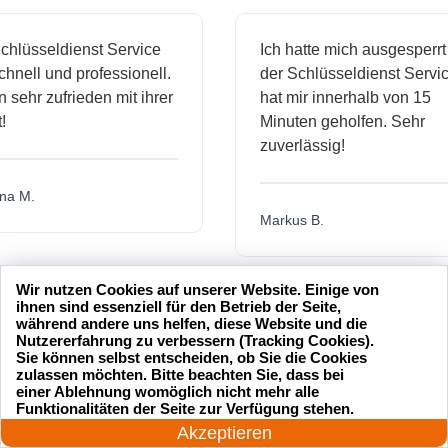
üsseldienst Service
Ich hatte mich ausgesperrt un
ll und professionell.
der Schlüsseldienst Service
ehr zufrieden mit ihrer
hat mir innerhalb von 15
Minuten geholfen. Sehr
zuverlässig!
M.
Markus B.
Wir nutzen Cookies auf unserer Website. Einige von
ssige
Sehr guter Service! Der
ihnen sind essenziell für den Betrieb der Seite,
während andere uns helfen, diese Website und die
ienst hat
Schlüsseldienst war freundlich
Nutzererfahrung zu verbessern (Tracking Cookies).
 mich
und hat mir schnell geholfen,
Sie können selbst entscheiden, ob Sie die Cookies
zulassen möchten. Bitte beachten Sie, dass bei
als ich meine Schlüssel
einer Ablehnung womöglich nicht mehr alle
24 Stunden am Tag
verloren hatte.
Funktionalitäten der Seite zur Verfügung stehen.
Jetzt anrufen!
Akzeptieren