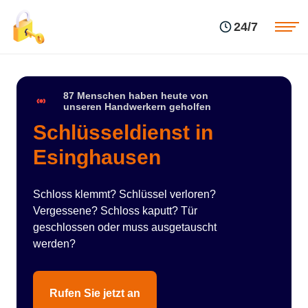
Einsatzgebiete
Preise
24/7
Über uns
Blog
Kontakte
Impressum
87 Menschen haben heute von
unseren Handwerkern geholfen
Schlüsseldienst in
Esinghausen
Schloss klemmt? Schlüssel verloren?
Vergessene? Schloss kaputt? Tür
geschlossen oder muss ausgetauscht
werden?
Rufen Sie jetzt an