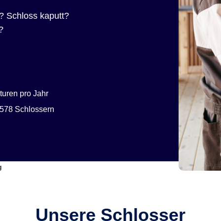
? Schloss kaputt?
?
uren pro Jahr
578 Schlossern
g
Unsere Schlosser