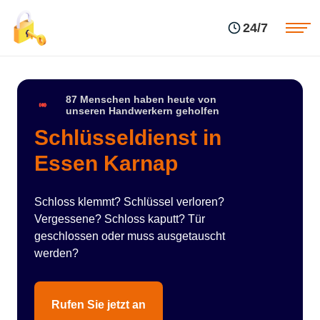
Einsatzgebiete
Preise
24/7
Über uns
Blog
Kontakte
Impressum
87 Menschen haben heute von
unseren Handwerkern geholfen
Schlüsseldienst in
Essen Karnap
Schloss klemmt? Schlüssel verloren?
Vergessene? Schloss kaputt? Tür
geschlossen oder muss ausgetauscht
werden?
Rufen Sie jetzt an