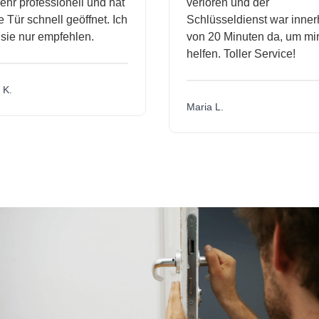
hr professionell und hat
verloren und der
Tür schnell geöffnet. Ich
Schlüsseldienst war innerh
ie nur empfehlen.
von 20 Minuten da, um mir 
helfen. Toller Service!
K.
Maria L.