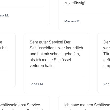
zuverlässig!
a M.
Markus B.
ige
Sehr guter Service! Der
De
st hat
Schlüsseldienst war freundlich
wa
ch
und hat mir schnell geholfen,
Tü
als ich meine Schlüssel
ge
verloren hatte.
em
Jonas M.
An
hlüsseldienst Service
Ich hatte meinen Schlüssel