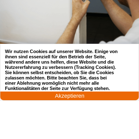
Wir nutzen Cookies auf unserer Website. Einige von
ihnen sind essenziell für den Betrieb der Seite,
während andere uns helfen, diese Website und die
Nutzererfahrung zu verbessern (Tracking Cookies).
Sie können selbst entscheiden, ob Sie die Cookies
zulassen möchten. Bitte beachten Sie, dass bei
Suchen Sie einen Schlüsseldienst
einer Ablehnung womöglich nicht mehr alle
24 Stunden am Tag
Funktionalitäten der Seite zur Verfügung stehen.
zu einem vernünftigen Preis?
Jetzt anrufen!
Akzeptieren
Rufen Sie uns an und unser professioneller
Meister wird in 25 Minuten schnell vor Ort sein!
Rufen Sie jetzt an