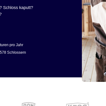
? Schloss kaputt?
?
uren pro Jahr
578 Schlossern