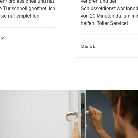
hr professionell und hat
verloren und der
Tür schnell geöffnet. Ich
Schlüsseldienst war innerh
ie nur empfehlen.
von 20 Minuten da, um mir 
helfen. Toller Service!
K.
Maria L.