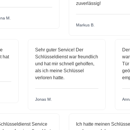
zuverlässig!
a M.
Markus B.
ige
Sehr guter Service! Der
De
st hat
Schlüsseldienst war freundlich
wa
ch
und hat mir schnell geholfen,
Tü
als ich meine Schlüssel
ge
verloren hatte.
em
Jonas M.
An
hlüsseldienst Service
Ich hatte meinen Schlüssel