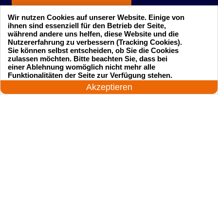
Wir nutzen Cookies auf unserer Website. Einige von
ihnen sind essenziell für den Betrieb der Seite,
während andere uns helfen, diese Website und die
Nutzererfahrung zu verbessern (Tracking Cookies).
Sie können selbst entscheiden, ob Sie die Cookies
zulassen möchten. Bitte beachten Sie, dass bei
einer Ablehnung womöglich nicht mehr alle
Startseite
Einsatzgebiete
24 Stunden am Tag
Funktionalitäten der Seite zur Verfügung stehen.
Jetzt anrufen!
Akzeptieren
Preise
Kontakte
Impressum
Sitemap