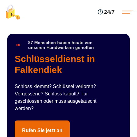
Einsatzgebiete
Preise
24/7
Über uns
Blog
Kontakte
Impressum
87 Menschen haben heute von
unseren Handwerkern geholfen
Schlüsseldienst in
Falkendiek
Schloss klemmt? Schlüssel verloren?
Vergessene? Schloss kaputt? Tür
geschlossen oder muss ausgetauscht
werden?
Rufen Sie jetzt an