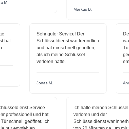
.
Markus B.
ässige
Sehr guter Service! Der
dienst hat
Schlüsseldienst war freundlich
h mich
und hat mir schnell geholfen,
als ich meine Schlüssel
verloren hatte.
Jonas M.
sseldienst Service
Ich hatte meinen Schlüssel
rofessionell und hat
verloren und der
schnell geöffnet. Ich
Schlüsseldienst war innerhalb
nur empfehlen.
von 20 Minuten da, um mir zu