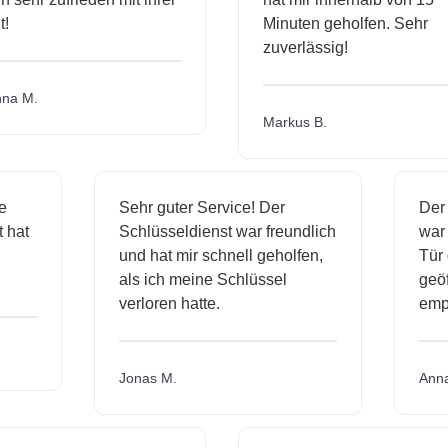
Minuten geholfen. Sehr
zuverlässig!
a M.
Markus B.
ige
Sehr guter Service! Der
De
st hat
Schlüsseldienst war freundlich
wa
ch
und hat mir schnell geholfen,
Tü
als ich meine Schlüssel
ge
verloren hatte.
em
Jonas M.
An