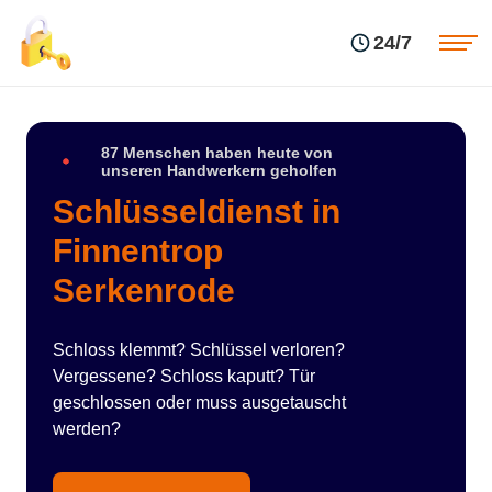
Einsatzgebiete
Preise
24/7
Über uns
Blog
Kontakte
Impressum
87 Menschen haben heute von
unseren Handwerkern geholfen
Schlüsseldienst in
Finnentrop
Serkenrode
Schloss klemmt? Schlüssel verloren?
Vergessene? Schloss kaputt? Tür
geschlossen oder muss ausgetauscht
werden?