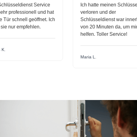
hlüsseldienst Service
Ich hatte meinen Schlüssel
hr professionell und hat
verloren und der
Tür schnell geöffnet. Ich
Schlüsseldienst war innerh
ie nur empfehlen.
von 20 Minuten da, um mir 
helfen. Toller Service!
K.
Maria L.