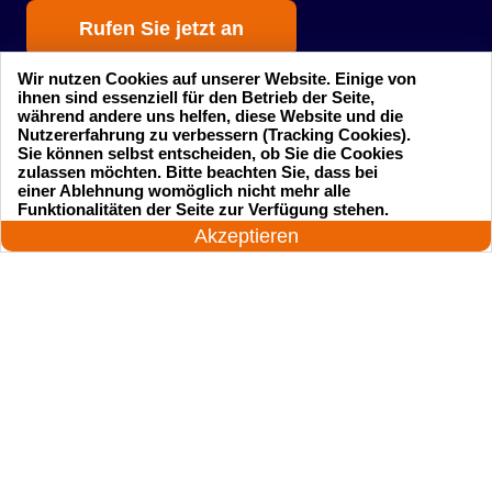
Rufen Sie jetzt an
Wir nutzen Cookies auf unserer Website. Einige von
ihnen sind essenziell für den Betrieb der Seite,
während andere uns helfen, diese Website und die
Nutzererfahrung zu verbessern (Tracking Cookies).
Sie können selbst entscheiden, ob Sie die Cookies
zulassen möchten. Bitte beachten Sie, dass bei
einer Ablehnung womöglich nicht mehr alle
Startseite
Einsatzgebiete
24 Stunden am Tag
Funktionalitäten der Seite zur Verfügung stehen.
Jetzt anrufen!
Akzeptieren
Preise
Kontakte
Impressum
Sitemap