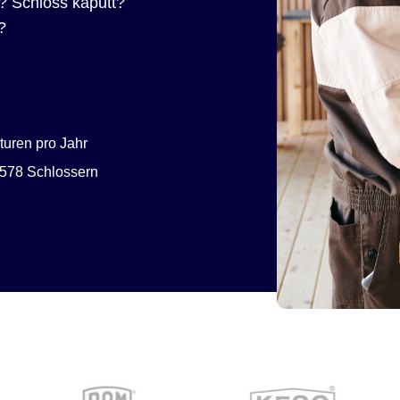
? Schloss kaputt?
?
uren pro Jahr
578 Schlossern