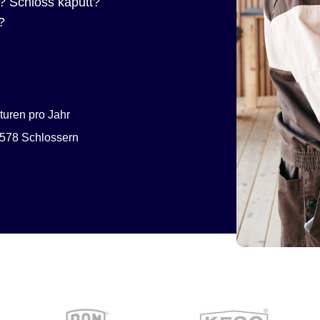
? Schloss kaputt?
?
uren pro Jahr
578 Schlossern