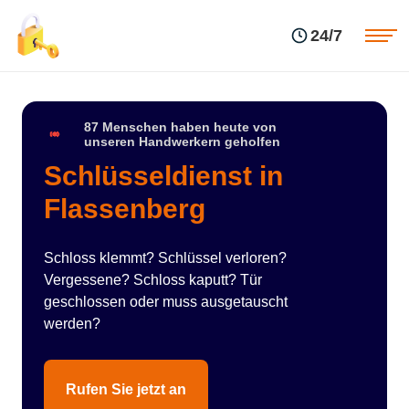
Einsatzgebiete
Preise
24/7
Über uns
Blog
Kontakte
Impressum
87 Menschen haben heute von
unseren Handwerkern geholfen
Schlüsseldienst in
Flassenberg
Schloss klemmt? Schlüssel verloren?
Vergessene? Schloss kaputt? Tür
geschlossen oder muss ausgetauscht
werden?
Rufen Sie jetzt an