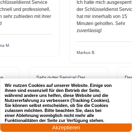
sseldienst Service
Ich hatte mich ausgesperrt un
ll und professionell.
der Schlüsseldienst Service
hr zufrieden mit ihrer
hat mir innerhalb von 15
Minuten geholfen. Sehr
zuverlässig!
M.
Markus B.
ässige
Sehr guter Service! Der
ienst hat
Schlüsseldienst war freundlich
Wir nutzen Cookies auf unserer Website. Einige von
ihnen sind essenziell für den Betrieb der Seite,
 mich
und hat mir schnell geholfen,
während andere uns helfen, diese Website und die
als ich meine Schlüssel
Nutzererfahrung zu verbessern (Tracking Cookies).
Sie können selbst entscheiden, ob Sie die Cookies
verloren hatte.
zulassen möchten. Bitte beachten Sie, dass bei
einer Ablehnung womöglich nicht mehr alle
24 Stunden am Tag
Funktionalitäten der Seite zur Verfügung stehen.
Jetzt anrufen!
Akzeptieren
Jonas M.