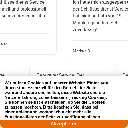
sseldienst Service
Ich hatte mich ausgesperrt und
l und professionell.
der Schlüsseldienst Service
hr zufrieden mit ihrer
hat mir innerhalb von 15
Minuten geholfen. Sehr
zuverlässig!
.
Markus B.
ässige
Sehr guter Service! Der
dienst hat
Schlüsseldienst war freundlich
Wir nutzen Cookies auf unserer Website. Einige von
ihnen sind essenziell für den Betrieb der Seite,
h mich
und hat mir schnell geholfen,
während andere uns helfen, diese Website und die
als ich meine Schlüssel
Nutzererfahrung zu verbessern (Tracking Cookies).
Sie können selbst entscheiden, ob Sie die Cookies
verloren hatte.
zulassen möchten. Bitte beachten Sie, dass bei
einer Ablehnung womöglich nicht mehr alle
24 Stunden am Tag
Funktionalitäten der Seite zur Verfügung stehen.
Jetzt anrufen!
Akzeptieren
Jonas M.