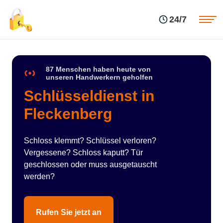
Einsatzgebiete
Preise
24/7
Über uns
Blog
Kontakte
Impressum
87 Menschen haben heute von
unseren Handwerkern geholfen
Schlüsseldienst in
Fleckenberg
Schloss klemmt? Schlüssel verloren?
Vergessene? Schloss kaputt? Tür
geschlossen oder muss ausgetauscht
werden?
Rufen Sie jetzt an