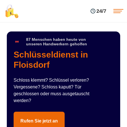
Einsatzgebiete
Preise
24/7
Über uns
Blog
Kontakte
Impressum
87 Menschen haben heute von
unseren Handwerkern geholfen
Schlüsseldienst in
Floisdorf
Schloss klemmt? Schlüssel verloren?
Vergessene? Schloss kaputt? Tür
geschlossen oder muss ausgetauscht
werden?
Rufen Sie jetzt an