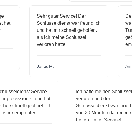
ässige
Sehr guter Service! Der
dienst hat
Schlüsseldienst war freundlich
 mich
und hat mir schnell geholfen,
als ich meine Schlüssel
verloren hatte.
Jonas M.
sseldienst Service
Ich hatte meinen Schlüssel
rofessionell und hat
verloren und der
schnell geöffnet. Ich
Schlüsseldienst war innerhalb
nur empfehlen.
von 20 Minuten da, um mir zu
helfen. Toller Service!