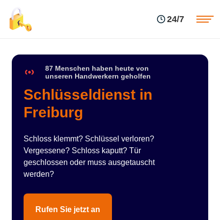
Einsatzgebiete
Preise
24/7
Über uns
Blog
Kontakte
Impressum
87 Menschen haben heute von
unseren Handwerkern geholfen
Schlüsseldienst in
Freiburg
Schloss klemmt? Schlüssel verloren?
Vergessene? Schloss kaputt? Tür
geschlossen oder muss ausgetauscht
werden?
Rufen Sie jetzt an