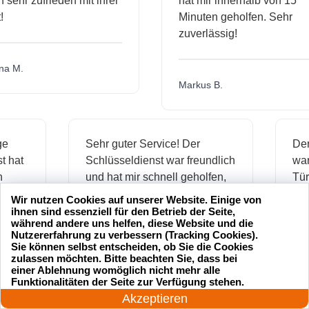
hr zufrieden mit ihrer
hat mir innerhalb von 15
Minuten geholfen. Sehr
zuverlässig!
.
Markus B.
ässige
Sehr guter Service! Der
ienst hat
Schlüsseldienst war freundlich
 mich
und hat mir schnell geholfen,
als ich meine Schlüssel
Wir nutzen Cookies auf unserer Website. Einige von
verloren hatte.
ihnen sind essenziell für den Betrieb der Seite,
während andere uns helfen, diese Website und die
Nutzererfahrung zu verbessern (Tracking Cookies).
Sie können selbst entscheiden, ob Sie die Cookies
zulassen möchten. Bitte beachten Sie, dass bei
Jonas M.
einer Ablehnung womöglich nicht mehr alle
24 Stunden am Tag
Funktionalitäten der Seite zur Verfügung stehen.
Jetzt anrufen!
Akzeptieren