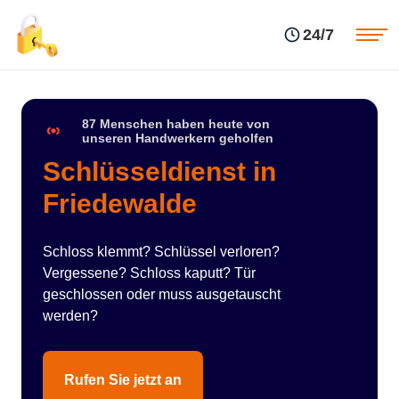
Einsatzgebiete
Preise
24/7
Über uns
Blog
Kontakte
Impressum
87 Menschen haben heute von
unseren Handwerkern geholfen
Schlüsseldienst in
Friedewalde
Schloss klemmt? Schlüssel verloren?
Vergessene? Schloss kaputt? Tür
geschlossen oder muss ausgetauscht
werden?
Rufen Sie jetzt an