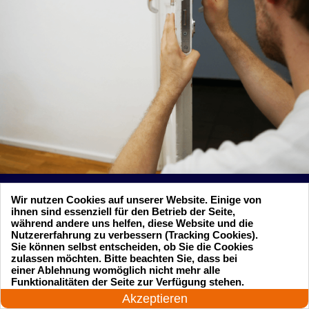
Wir nutzen Cookies auf unserer Website. Einige von
ihnen sind essenziell für den Betrieb der Seite,
während andere uns helfen, diese Website und die
Suchen Sie einen Schlüsseldienst
Nutzererfahrung zu verbessern (Tracking Cookies).
Sie können selbst entscheiden, ob Sie die Cookies
zu einem vernünftigen Preis?
zulassen möchten. Bitte beachten Sie, dass bei
einer Ablehnung womöglich nicht mehr alle
24 Stunden am Tag
Funktionalitäten der Seite zur Verfügung stehen.
Rufen Sie uns an und unser professioneller
Jetzt anrufen!
Akzeptieren