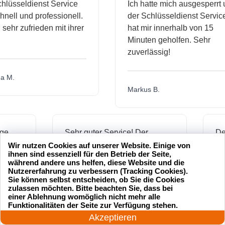
seldienst Service
Ich hatte mich ausgesperrt und
l und professionell.
der Schlüsseldienst Service
r zufrieden mit ihrer
hat mir innerhalb von 15
Minuten geholfen. Sehr
zuverlässig!
Markus B.
ässige
Sehr guter Service! Der
dienst hat
Schlüsseldienst war freundlich
Wir nutzen Cookies auf unserer Website. Einige von
ihnen sind essenziell für den Betrieb der Seite,
h mich
und hat mir schnell geholfen,
während andere uns helfen, diese Website und die
als ich meine Schlüssel
Nutzererfahrung zu verbessern (Tracking Cookies).
Sie können selbst entscheiden, ob Sie die Cookies
verloren hatte.
zulassen möchten. Bitte beachten Sie, dass bei
einer Ablehnung womöglich nicht mehr alle
24 Stunden am Tag
Funktionalitäten der Seite zur Verfügung stehen.
Jetzt anrufen!
Akzeptieren
Jonas M.