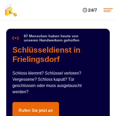
Einsatzgebiete
Preise
24/7
Über uns
Blog
Kontakte
Impressum
87 Menschen haben heute von
unseren Handwerkern geholfen
Schlüsseldienst in
Frielingsdorf
Schloss klemmt? Schlüssel verloren?
Vergessene? Schloss kaputt? Tür
geschlossen oder muss ausgetauscht
werden?
Rufen Sie jetzt an