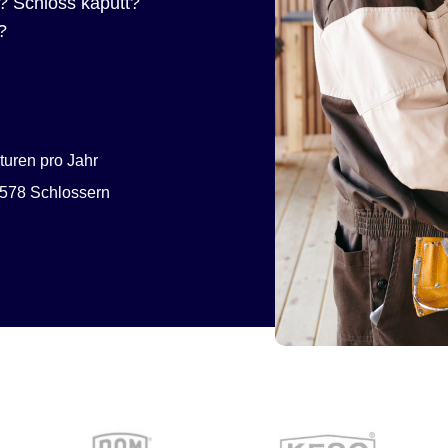
? Schloss kaputt?
?
uren pro Jahr
578 Schlossern