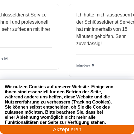
sseldienst Service
Ich hatte mich ausgesperrt und
l und professionell.
der Schlüsseldienst Service
hr zufrieden mit ihrer
hat mir innerhalb von 15
Minuten geholfen. Sehr
zuverlässig!
.
Markus B.
Wir nutzen Cookies auf unserer Website. Einige von
ässige
Sehr guter Service! Der
ihnen sind essenziell für den Betrieb der Seite,
während andere uns helfen, diese Website und die
dienst hat
Schlüsseldienst war freundlich
Nutzererfahrung zu verbessern (Tracking Cookies).
h mich
und hat mir schnell geholfen,
Sie können selbst entscheiden, ob Sie die Cookies
zulassen möchten. Bitte beachten Sie, dass bei
als ich meine Schlüssel
einer Ablehnung womöglich nicht mehr alle
24 Stunden am Tag
verloren hatte.
Funktionalitäten der Seite zur Verfügung stehen.
Jetzt anrufen!
Akzeptieren