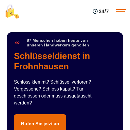
Einsatzgebiete
Preise
24/7
Über uns
Blog
Kontakte
Impressum
87 Menschen haben heute von
unseren Handwerkern geholfen
Schlüsseldienst in
Frohnhausen
Schloss klemmt? Schlüssel verloren?
Vergessene? Schloss kaputt? Tür
geschlossen oder muss ausgetauscht
werden?
Rufen Sie jetzt an