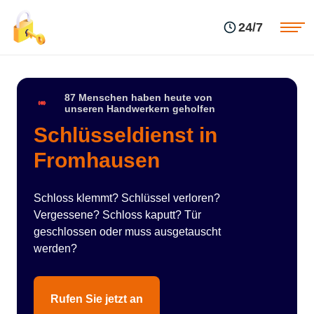
Einsatzgebiete
Preise
24/7
Über uns
Blog
Kontakte
Impressum
87 Menschen haben heute von
unseren Handwerkern geholfen
Schlüsseldienst in
Fromhausen
Schloss klemmt? Schlüssel verloren?
Vergessene? Schloss kaputt? Tür
geschlossen oder muss ausgetauscht
werden?
Rufen Sie jetzt an