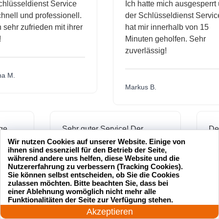
sseldienst Service
Ich hatte mich ausgesperrt und
l und professionell.
der Schlüsseldienst Service
hr zufrieden mit ihrer
hat mir innerhalb von 15
Minuten geholfen. Sehr
zuverlässig!
.
Markus B.
ässige
Sehr guter Service! Der
dienst hat
Schlüsseldienst war freundlich
Wir nutzen Cookies auf unserer Website. Einige von
ihnen sind essenziell für den Betrieb der Seite,
h mich
und hat mir schnell geholfen,
während andere uns helfen, diese Website und die
als ich meine Schlüssel
Nutzererfahrung zu verbessern (Tracking Cookies).
Sie können selbst entscheiden, ob Sie die Cookies
verloren hatte.
zulassen möchten. Bitte beachten Sie, dass bei
einer Ablehnung womöglich nicht mehr alle
24 Stunden am Tag
Funktionalitäten der Seite zur Verfügung stehen.
Jetzt anrufen!
Akzeptieren
Jonas M.