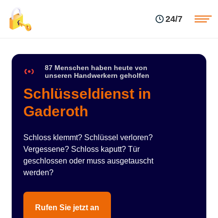
Einsatzgebiete
Preise
24/7
Über uns
Blog
Kontakte
Impressum
87 Menschen haben heute von
unseren Handwerkern geholfen
Schlüsseldienst in
Gaderoth
Schloss klemmt? Schlüssel verloren?
Vergessene? Schloss kaputt? Tür
geschlossen oder muss ausgetauscht
werden?
Rufen Sie jetzt an