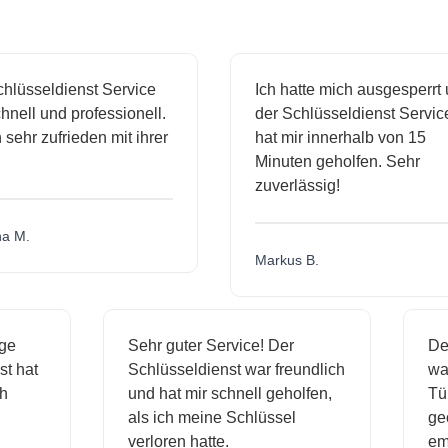
sseldienst Service
Ich hatte mich ausgesperrt und
l und professionell.
der Schlüsseldienst Service
hr zufrieden mit ihrer
hat mir innerhalb von 15
Minuten geholfen. Sehr
zuverlässig!
.
Markus B.
ässige
Sehr guter Service! Der
dienst hat
Schlüsseldienst war freundlich
h mich
und hat mir schnell geholfen,
als ich meine Schlüssel
verloren hatte.