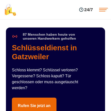
Einsatzgebiete
Preise
24/7
Über uns
Blog
Kontakte
Impressum
87 Menschen haben heute von
unseren Handwerkern geholfen
Schlüsseldienst in
Gatzweiler
Schloss klemmt? Schlüssel verloren?
Vergessene? Schloss kaputt? Tür
geschlossen oder muss ausgetauscht
werden?
Rufen Sie jetzt an