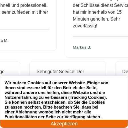
l und professionell.
der Schlüsseldienst Service
hr zufrieden mit ihrer
hat mir innerhalb von 15
Minuten geholfen. Sehr
zuverlässig!
.
Markus B.
ässige
Sehr guter Service! Der
dienst hat
Schlüsseldienst war freundlich
Wir nutzen Cookies auf unserer Website. Einige von
h mich
und hat mir schnell geholfen,
ihnen sind essenziell für den Betrieb der Seite,
als ich meine Schlüssel
während andere uns helfen, diese Website und die
Nutzererfahrung zu verbessern (Tracking Cookies).
verloren hatte.
Sie können selbst entscheiden, ob Sie die Cookies
zulassen möchten. Bitte beachten Sie, dass bei
einer Ablehnung womöglich nicht mehr alle
24 Stunden am Tag
Funktionalitäten der Seite zur Verfügung stehen.
Jonas M.
Jetzt anrufen!
Akzeptieren