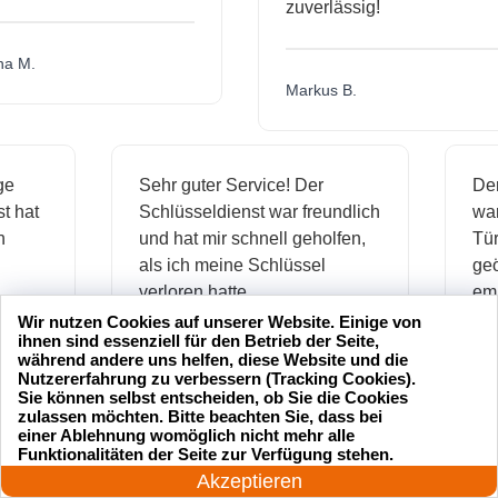
zuverlässig!
.
Markus B.
ässige
Sehr guter Service! Der
ienst hat
Schlüsseldienst war freundlich
 mich
und hat mir schnell geholfen,
als ich meine Schlüssel
verloren hatte.
Wir nutzen Cookies auf unserer Website. Einige von
ihnen sind essenziell für den Betrieb der Seite,
während andere uns helfen, diese Website und die
Jonas M.
Nutzererfahrung zu verbessern (Tracking Cookies).
Sie können selbst entscheiden, ob Sie die Cookies
zulassen möchten. Bitte beachten Sie, dass bei
einer Ablehnung womöglich nicht mehr alle
24 Stunden am Tag
Funktionalitäten der Seite zur Verfügung stehen.
sseldienst Service
Ich hatte meinen Schlüssel
Jetzt anrufen!
Akzeptieren
rofessionell und hat
verloren und der