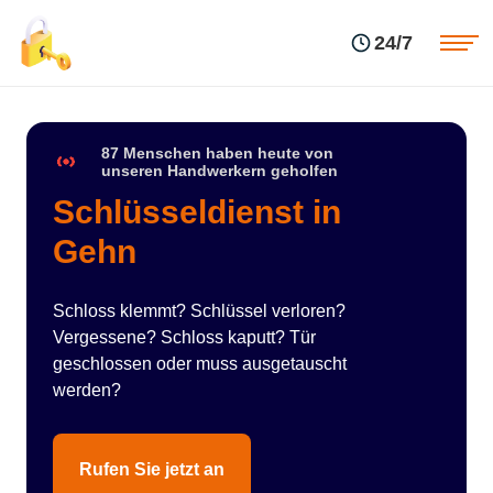
Einsatzgebiete
Preise
24/7
Über uns
Blog
Kontakte
Impressum
87 Menschen haben heute von
unseren Handwerkern geholfen
Schlüsseldienst in
Gehn
Schloss klemmt? Schlüssel verloren?
Vergessene? Schloss kaputt? Tür
geschlossen oder muss ausgetauscht
werden?
Rufen Sie jetzt an