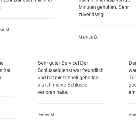
Minuten geholfen. Sehr
zuverlässig!
a M.
Markus B.
ige
Sehr guter Service! Der
D
nst hat
Schlüsseldienst war freundlich
w
ich
und hat mir schnell geholfen,
T
als ich meine Schlüssel
ge
verloren hatte.
e
Jonas M.
A