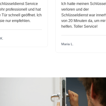
hlüsseldienst Service
Ich hatte meinen Schlüssel
r professionell und hat
verloren und der
ür schnell geöffnet. Ich
Schlüsseldienst war innerh
ie nur empfehlen.
von 20 Minuten da, um mir 
helfen. Toller Service!
.
Maria L.