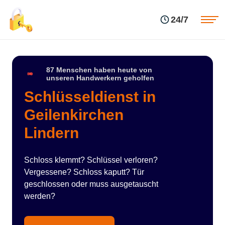
Einsatzgebiete
Preise
24/7
Über uns
Blog
Kontakte
Impressum
87 Menschen haben heute von
unseren Handwerkern geholfen
Schlüsseldienst in
Geilenkirchen
Lindern
Schloss klemmt? Schlüssel verloren?
Vergessene? Schloss kaputt? Tür
geschlossen oder muss ausgetauscht
werden?