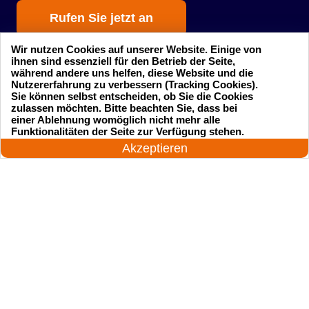
Rufen Sie jetzt an
Wir nutzen Cookies auf unserer Website. Einige von
ihnen sind essenziell für den Betrieb der Seite,
während andere uns helfen, diese Website und die
Nutzererfahrung zu verbessern (Tracking Cookies).
Sie können selbst entscheiden, ob Sie die Cookies
zulassen möchten. Bitte beachten Sie, dass bei
einer Ablehnung womöglich nicht mehr alle
Startseite
Einsatzgebiete
24 Stunden am Tag
Funktionalitäten der Seite zur Verfügung stehen.
Jetzt anrufen!
Akzeptieren
Preise
Kontakte
Impressum
Sitemap