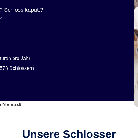
? Schloss kaputt?
?
uren pro Jahr
578 Schlossern
 Nierstraß
Unsere Schlosser