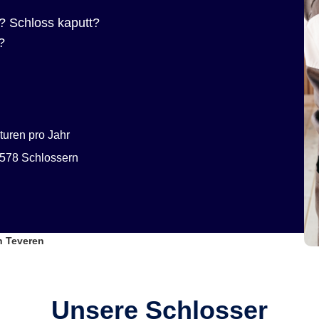
? Schloss kaputt?
?
uren pro Jahr
578 Schlossern
n Teveren
Unsere Schlosser