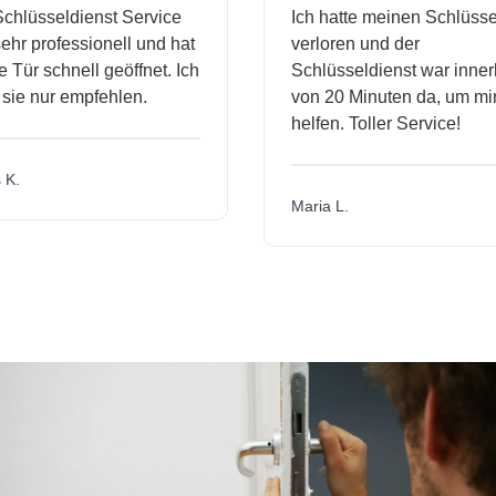
hlüsseldienst Service
Ich hatte meinen Schlüssel
r professionell und hat
verloren und der
ür schnell geöffnet. Ich
Schlüsseldienst war innerh
ie nur empfehlen.
von 20 Minuten da, um mir 
helfen. Toller Service!
.
Maria L.