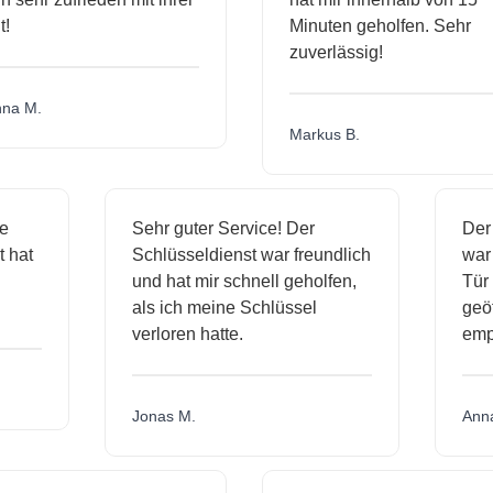
Minuten geholfen. Sehr
zuverlässig!
a M.
Markus B.
ige
Sehr guter Service! Der
De
nst hat
Schlüsseldienst war freundlich
wa
ch
und hat mir schnell geholfen,
T
als ich meine Schlüssel
ge
verloren hatte.
e
Jonas M.
An