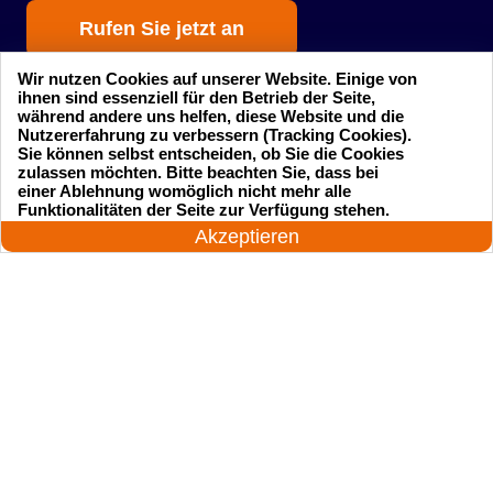
Rufen Sie jetzt an
Wir nutzen Cookies auf unserer Website. Einige von
ihnen sind essenziell für den Betrieb der Seite,
während andere uns helfen, diese Website und die
Nutzererfahrung zu verbessern (Tracking Cookies).
Sie können selbst entscheiden, ob Sie die Cookies
zulassen möchten. Bitte beachten Sie, dass bei
einer Ablehnung womöglich nicht mehr alle
Startseite
Einsatzgebiete
24 Stunden am Tag
Funktionalitäten der Seite zur Verfügung stehen.
Jetzt anrufen!
Akzeptieren
Preise
Kontakte
Impressum
Sitemap