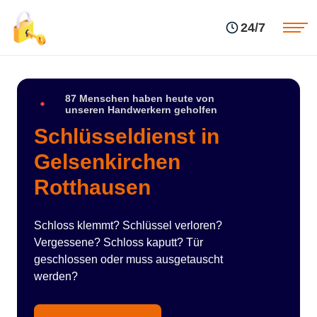
Einsatzgebiete
Preise
24/7
Über uns
Blog
Kontakte
Impressum
87 Menschen haben heute von
unseren Handwerkern geholfen
Schlüsseldienst in
Gelsenkirchen
Rotthausen
Schloss klemmt? Schlüssel verloren?
Vergessene? Schloss kaputt? Tür
geschlossen oder muss ausgetauscht
werden?