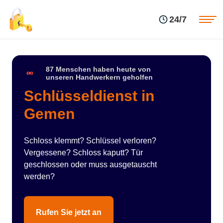
Einsatzgebiete
Preise
24/7
Über uns
Blog
Kontakte
Impressum
87 Menschen haben heute von
unseren Handwerkern geholfen
Schlüsseldienst in
Gemen
Schloss klemmt? Schlüssel verloren?
Vergessene? Schloss kaputt? Tür
geschlossen oder muss ausgetauscht
werden?
Rufen Sie jetzt an