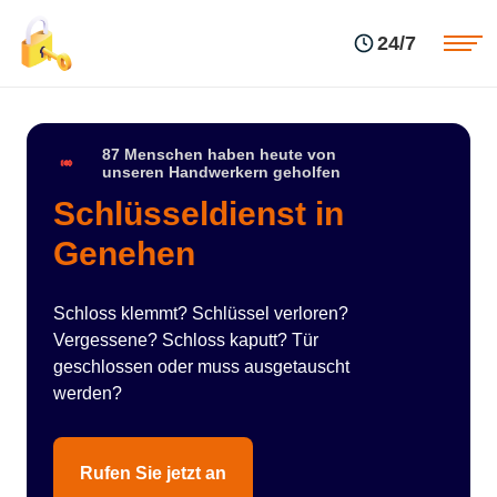
Einsatzgebiete
Preise
24/7
Über uns
Blog
Kontakte
Impressum
87 Menschen haben heute von
unseren Handwerkern geholfen
Schlüsseldienst in
Genehen
Schloss klemmt? Schlüssel verloren?
Vergessene? Schloss kaputt? Tür
geschlossen oder muss ausgetauscht
werden?
Rufen Sie jetzt an