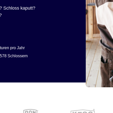
? Schloss kaputt?
?
uren pro Jahr
578 Schlossern