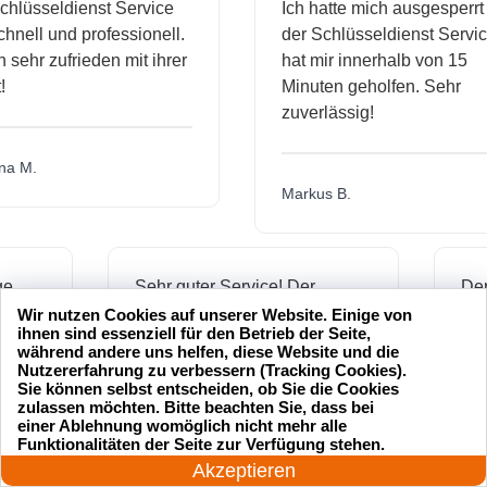
sseldienst Service
Ich hatte mich ausgesperrt und
ll und professionell.
der Schlüsseldienst Service
hr zufrieden mit ihrer
hat mir innerhalb von 15
Minuten geholfen. Sehr
zuverlässig!
.
Markus B.
ässige
Sehr guter Service! Der
ienst hat
Schlüsseldienst war freundlich
Wir nutzen Cookies auf unserer Website. Einige von
ihnen sind essenziell für den Betrieb der Seite,
 mich
und hat mir schnell geholfen,
während andere uns helfen, diese Website und die
als ich meine Schlüssel
Nutzererfahrung zu verbessern (Tracking Cookies).
Sie können selbst entscheiden, ob Sie die Cookies
verloren hatte.
zulassen möchten. Bitte beachten Sie, dass bei
einer Ablehnung womöglich nicht mehr alle
24 Stunden am Tag
Funktionalitäten der Seite zur Verfügung stehen.
Jetzt anrufen!
Akzeptieren
Jonas M.