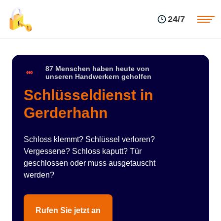
Einsatzgebiete
Preise
24/7
Über uns
Blog
Kontakte
Impressum
87 Menschen haben heute von
unseren Handwerkern geholfen
Schlüsseldienst in
Gerderhahn
Schloss klemmt? Schlüssel verloren?
Vergessene? Schloss kaputt? Tür
geschlossen oder muss ausgetauscht
werden?
Rufen Sie jetzt an