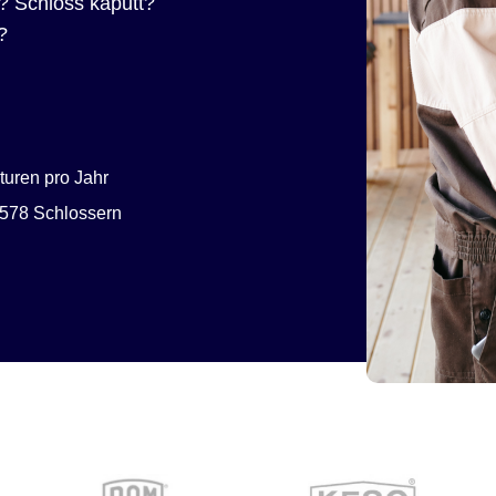
? Schloss kaputt?
?
uren pro Jahr
578 Schlossern