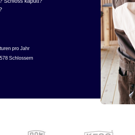
? Schloss kaputt?
?
uren pro Jahr
578 Schlossern