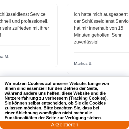
sseldienst Service
Ich hatte mich ausgesperrt und
ll und professionell.
der Schlüsseldienst Service
hr zufrieden mit ihrer
hat mir innerhalb von 15
Minuten geholfen. Sehr
zuverlässig!
.
Markus B.
Wir nutzen Cookies auf unserer Website. Einige von
ässige
Sehr guter Service! Der
ihnen sind essenziell für den Betrieb der Seite,
während andere uns helfen, diese Website und die
ienst hat
Schlüsseldienst war freundlich
Nutzererfahrung zu verbessern (Tracking Cookies).
 mich
und hat mir schnell geholfen,
Sie können selbst entscheiden, ob Sie die Cookies
zulassen möchten. Bitte beachten Sie, dass bei
als ich meine Schlüssel
einer Ablehnung womöglich nicht mehr alle
24 Stunden am Tag
verloren hatte.
Funktionalitäten der Seite zur Verfügung stehen.
Jetzt anrufen!
Akzeptieren