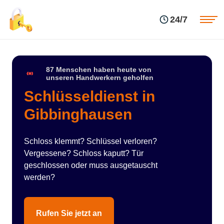
Einsatzgebiete
Preise
24/7
Über uns
Blog
Kontakte
Impressum
87 Menschen haben heute von
unseren Handwerkern geholfen
Schlüsseldienst in
Gibbinghausen
Schloss klemmt? Schlüssel verloren?
Vergessene? Schloss kaputt? Tür
geschlossen oder muss ausgetauscht
werden?
Rufen Sie jetzt an