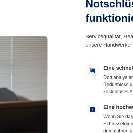
Notschlüs
funktioni
Servicequalität, Rea
unsere Handwerker 
Eine schne
Dort analysie
Bedürfnisse u
kostenloses A
Eine hochwe
Wenn Sie das
Schlüsseldiens
durchführen u