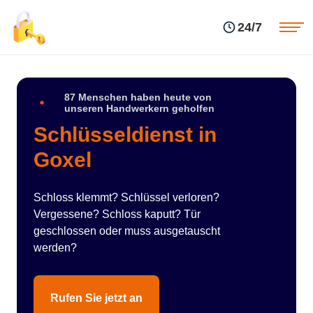
Einsatzgebiete
Preise
24/7
Über uns
Blog
Kontakte
Impressum
87 Menschen haben heute von
unseren Handwerkern geholfen
Schlüsseldienst in
Goxel
Schloss klemmt? Schlüssel verloren?
Vergessene? Schloss kaputt? Tür
geschlossen oder muss ausgetauscht
werden?
Rufen Sie jetzt an