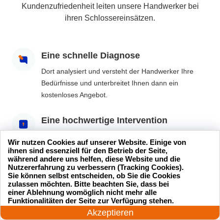
Kundenzufriedenheit leiten unsere Handwerker bei
ihren Schlossereinsätzen.
Eine schnelle Diagnose
Dort analysiert und versteht der Handwerker Ihre
Bedürfnisse und unterbreitet Ihnen dann ein
kostenloses Angebot.
Eine hochwertige Intervention
Wenn Sie das Angebot annehmen, wird unser
Wir nutzen Cookies auf unserer Website. Einige von
Schlüsseldienst den Eingriff so schnell wie möglich
ihnen sind essenziell für den Betrieb der Seite,
während andere uns helfen, diese Website und die
durchführen und Ihnen bestmöglich weiterhelfen.
Nutzererfahrung zu verbessern (Tracking Cookies).
Sie können selbst entscheiden, ob Sie die Cookies
zulassen möchten. Bitte beachten Sie, dass bei
Sie sind zufrieden und ohne
einer Ablehnung womöglich nicht mehr alle
24 Stunden am Tag
Überraschung
Funktionalitäten der Seite zur Verfügung stehen.
Jetzt anrufen!
Akzeptieren
Nach dem Eingriff stellen wir sicher, dass alle Ihre