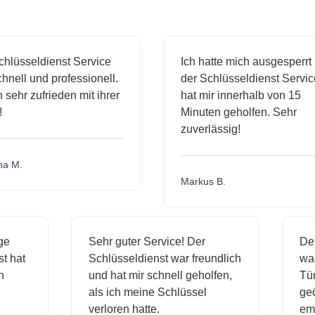
sseldienst Service
Ich hatte mich ausgesperrt und
l und professionell.
der Schlüsseldienst Service
hr zufrieden mit ihrer
hat mir innerhalb von 15
Minuten geholfen. Sehr
zuverlässig!
.
Markus B.
ässige
Sehr guter Service! Der
dienst hat
Schlüsseldienst war freundlich
h mich
und hat mir schnell geholfen,
als ich meine Schlüssel
verloren hatte.