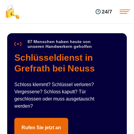
Einsatzgebiete
Preise
24/7
Über uns
Blog
Kontakte
Impressum
87 Menschen haben heute von
unseren Handwerkern geholfen
Schlüsseldienst in
Grefrath bei Neuss
Schloss klemmt? Schlüssel verloren?
Vergessene? Schloss kaputt? Tür
geschlossen oder muss ausgetauscht
werden?
Rufen Sie jetzt an