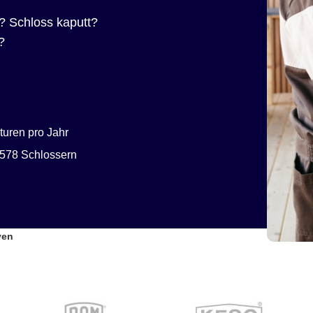
? Schloss kaputt?
?
uren pro Jahr
578 Schlossern
ven