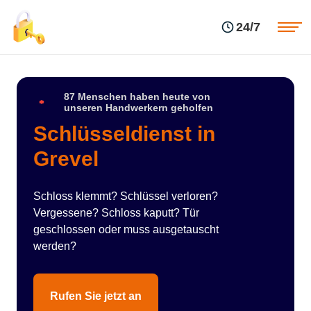
Einsatzgebiete
Preise
24/7
Über uns
Blog
Kontakte
Impressum
87 Menschen haben heute von
unseren Handwerkern geholfen
Schlüsseldienst in
Grevel
Schloss klemmt? Schlüssel verloren?
Vergessene? Schloss kaputt? Tür
geschlossen oder muss ausgetauscht
werden?
Rufen Sie jetzt an