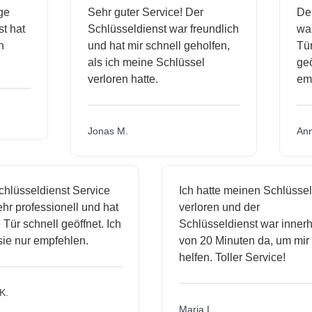
sige
Sehr guter Service! Der
D
nst hat
Schlüsseldienst war freundlich
w
ich
und hat mir schnell geholfen,
T
als ich meine Schlüssel
g
verloren hatte.
e
Jonas M.
A
lüsseldienst Service
Ich hatte meinen Schlüssel
r professionell und hat
verloren und der
r schnell geöffnet. Ich
Schlüsseldienst war innerha
e nur empfehlen.
von 20 Minuten da, um mir z
helfen. Toller Service!
Maria L.