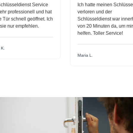
hlüsseldienst Service
Ich hatte meinen Schlüssel
r professionell und hat
verloren und der
ür schnell geöffnet. Ich
Schlüsseldienst war innerh
ie nur empfehlen.
von 20 Minuten da, um mir 
helfen. Toller Service!
.
Maria L.