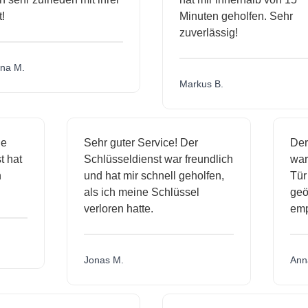
Minuten geholfen. Sehr
zuverlässig!
a M.
Markus B.
ige
Sehr guter Service! Der
De
nst hat
Schlüsseldienst war freundlich
wa
ch
und hat mir schnell geholfen,
T
als ich meine Schlüssel
ge
verloren hatte.
e
Jonas M.
An