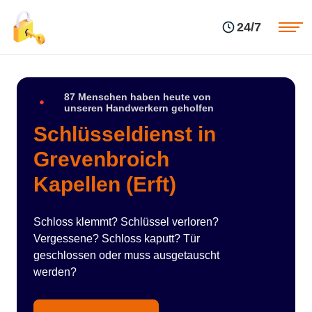
Einsatzgebiete
Preise
24/7
Über uns
Blog
Kontakte
Impressum
87 Menschen haben heute von
unseren Handwerkern geholfen
Schlüsseldienst in
Grevenbroich
Kapellen (Erft)
Schloss klemmt? Schlüssel verloren?
Vergessene? Schloss kaputt? Tür
geschlossen oder muss ausgetauscht
werden?