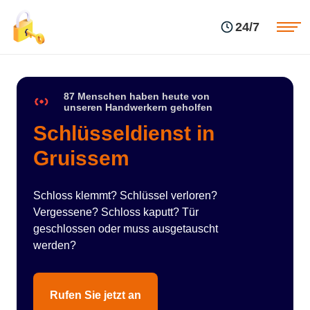
Einsatzgebiete
Preise
24/7
Über uns
Blog
Kontakte
Impressum
87 Menschen haben heute von
unseren Handwerkern geholfen
Schlüsseldienst in
Gruissem
Schloss klemmt? Schlüssel verloren?
Vergessene? Schloss kaputt? Tür
geschlossen oder muss ausgetauscht
werden?
Rufen Sie jetzt an