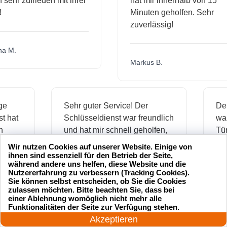
hr zufrieden mit ihrer
hat mir innerhalb von 15
Minuten geholfen. Sehr
zuverlässig!
.
Markus B.
ässige
Sehr guter Service! Der
ienst hat
Schlüsseldienst war freundlich
 mich
und hat mir schnell geholfen,
als ich meine Schlüssel
Wir nutzen Cookies auf unserer Website. Einige von
verloren hatte.
ihnen sind essenziell für den Betrieb der Seite,
während andere uns helfen, diese Website und die
Nutzererfahrung zu verbessern (Tracking Cookies).
Sie können selbst entscheiden, ob Sie die Cookies
zulassen möchten. Bitte beachten Sie, dass bei
Jonas M.
einer Ablehnung womöglich nicht mehr alle
24 Stunden am Tag
Funktionalitäten der Seite zur Verfügung stehen.
Jetzt anrufen!
Akzeptieren