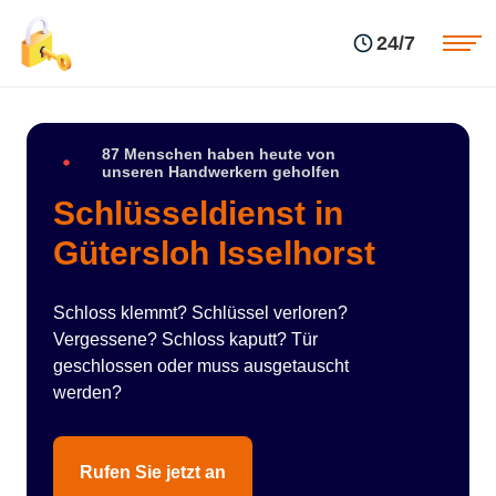
Einsatzgebiete
Preise
24/7
Über uns
Blog
Kontakte
Impressum
87 Menschen haben heute von
unseren Handwerkern geholfen
Schlüsseldienst in
Gütersloh Isselhorst
Schloss klemmt? Schlüssel verloren?
Vergessene? Schloss kaputt? Tür
geschlossen oder muss ausgetauscht
werden?
Rufen Sie jetzt an