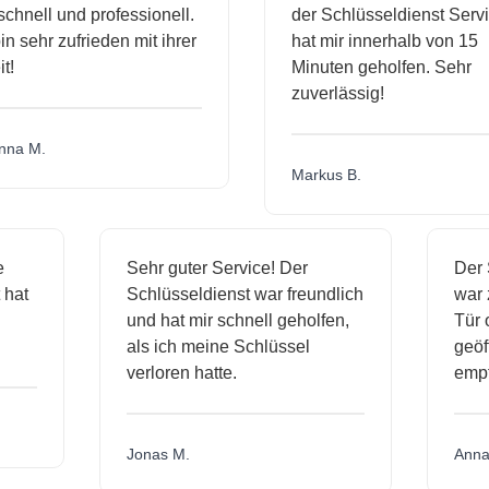
chnell und professionell.
der Schlüsseldienst Servi
in sehr zufrieden mit ihrer
hat mir innerhalb von 15
t!
Minuten geholfen. Sehr
zuverlässig!
na M.
Markus B.
ge
Sehr guter Service! Der
Der
t hat
Schlüsseldienst war freundlich
war
h
und hat mir schnell geholfen,
Tür
als ich meine Schlüssel
geö
verloren hatte.
emp
Jonas M.
Ann