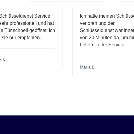
chlüsseldienst Service
Ich hatte meinen Schlüsse
ehr professionell und hat
verloren und der
 Tür schnell geöffnet. Ich
Schlüsseldienst war inner
sie nur empfehlen.
von 20 Minuten da, um mir
helfen. Toller Service!
 K.
Maria L.