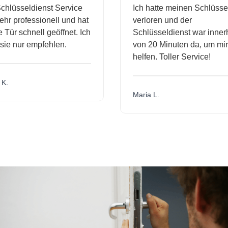
hlüsseldienst Service
Ich hatte meinen Schlüssel
r professionell und hat
verloren und der
ür schnell geöffnet. Ich
Schlüsseldienst war innerh
ie nur empfehlen.
von 20 Minuten da, um mir 
helfen. Toller Service!
.
Maria L.