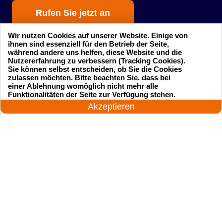
Rufen Sie jetzt an
Wir nutzen Cookies auf unserer Website. Einige von
ihnen sind essenziell für den Betrieb der Seite,
während andere uns helfen, diese Website und die
Nutzererfahrung zu verbessern (Tracking Cookies).
Sie können selbst entscheiden, ob Sie die Cookies
zulassen möchten. Bitte beachten Sie, dass bei
einer Ablehnung womöglich nicht mehr alle
Startseite
Einsatzgebiete
24 Stunden am Tag
Funktionalitäten der Seite zur Verfügung stehen.
Jetzt anrufen!
Akzeptieren
Preise
Kontakte
Impressum
Sitemap