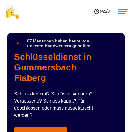
Einsatzgebiete
Preise
24/7
Über uns
Blog
Kontakte
Impressum
87 Menschen haben heute von
unseren Handwerkern geholfen
Schlüsseldienst in
Gummersbach
Flaberg
Schloss klemmt? Schlüssel verloren?
Vergessene? Schloss kaputt? Tür
geschlossen oder muss ausgetauscht
werden?