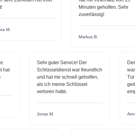
Minuten geholfen. Sehr
zuverlässig!
a M.
Markus B.
ige
Sehr guter Service! Der
De
nst hat
Schlüsseldienst war freundlich
wa
ch
und hat mir schnell geholfen,
T
als ich meine Schlüssel
ge
verloren hatte.
e
Jonas M.
An