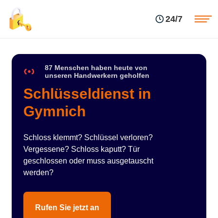
Einsatzgebiete
Preise
24/7
Über uns
Blog
Kontakte
Impressum
87 Menschen haben heute von
unseren Handwerkern geholfen
Schlüsseldienst in
Gymnich
Schloss klemmt? Schlüssel verloren?
Vergessene? Schloss kaputt? Tür
geschlossen oder muss ausgetauscht
werden?
Rufen Sie jetzt an