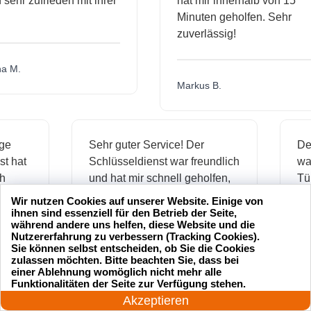
hr zufrieden mit ihrer
hat mir innerhalb von 15
Minuten geholfen. Sehr
zuverlässig!
.
Markus B.
ässige
Sehr guter Service! Der
dienst hat
Schlüsseldienst war freundlich
h mich
und hat mir schnell geholfen,
als ich meine Schlüssel
Wir nutzen Cookies auf unserer Website. Einige von
verloren hatte.
ihnen sind essenziell für den Betrieb der Seite,
während andere uns helfen, diese Website und die
Nutzererfahrung zu verbessern (Tracking Cookies).
Sie können selbst entscheiden, ob Sie die Cookies
zulassen möchten. Bitte beachten Sie, dass bei
Jonas M.
einer Ablehnung womöglich nicht mehr alle
24 Stunden am Tag
Funktionalitäten der Seite zur Verfügung stehen.
Jetzt anrufen!
Akzeptieren